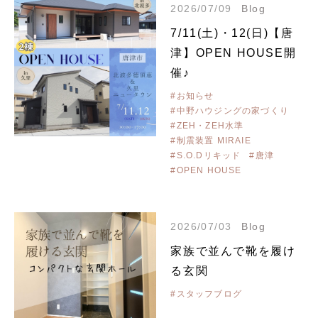
2026/07/09
Blog
7/11(土)・12(日)【唐
津】OPEN HOUSE開
催♪
#お知らせ
#中野ハウジングの家づくり
#ZEH・ZEH水準
#制震装置 MIRAIE
#S.O.Dリキッド
#唐津
#OPEN HOUSE
2026/07/03
Blog
家族で並んで靴を履け
る玄関
#スタッフブログ