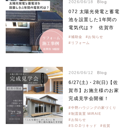
2026/06/18
Blog
072 太陽光発電と蓄電
池を設置した1年間の
電気代は？ 佐賀市
#補助金
#お知らせ
#リフォーム
2026/06/12
Blog
6/27(土)・28(日)【佐
賀市】お施主様のお家
完成見学会開催！
#中野ハウジングの家づくり
#制震装置 MIRAIE
#お知らせ
#S.O.Dリキッド
#佐賀