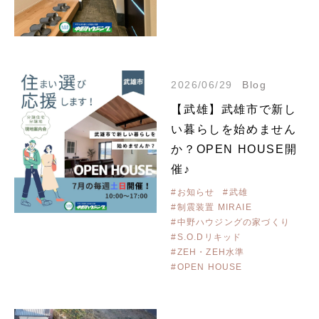
2026/06/29
Blog
【武雄】武雄市で新し
い暮らしを始めません
か？OPEN HOUSE開
催♪
#お知らせ
#武雄
#制震装置 MIRAIE
#中野ハウジングの家づくり
#S.O.Dリキッド
#ZEH・ZEH水準
#OPEN HOUSE