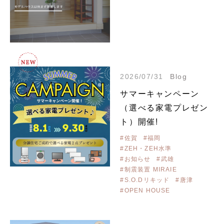
2026/07/31
Blog
サマーキャンペーン
（選べる家電プレゼン
ト）開催!
#佐賀
#福岡
#ZEH・ZEH水準
#お知らせ
#武雄
#制震装置 MIRAIE
#S.O.Dリキッド
#唐津
#OPEN HOUSE