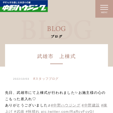
MENU
BLOG
ブログ
武雄市 上棟式
#スタッフブログ
2022/10/03
先日、武雄市にて上棟式が行われました✨お施主様の心の
こもった差入れ♡
ありがとうございました♫
#中野ハウジング
#中野建設
#棟
上げ
#武雄
#秋晴れ
pic.twitter.com/RaRcvFcvGl