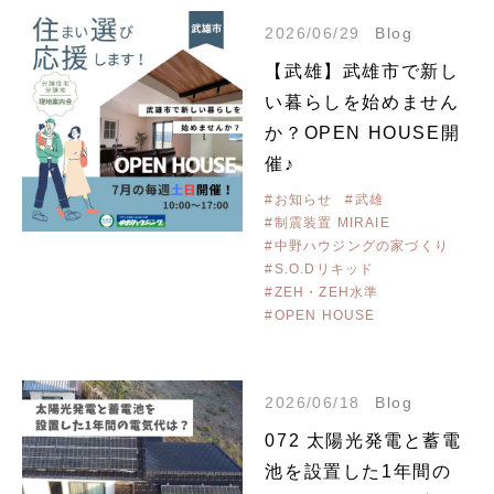
2026/06/29
Blog
【武雄】武雄市で新し
い暮らしを始めません
か？OPEN HOUSE開
催♪
#お知らせ
#武雄
#制震装置 MIRAIE
#中野ハウジングの家づくり
#S.O.Dリキッド
#ZEH・ZEH水準
#OPEN HOUSE
2026/06/18
Blog
072 太陽光発電と蓄電
池を設置した1年間の