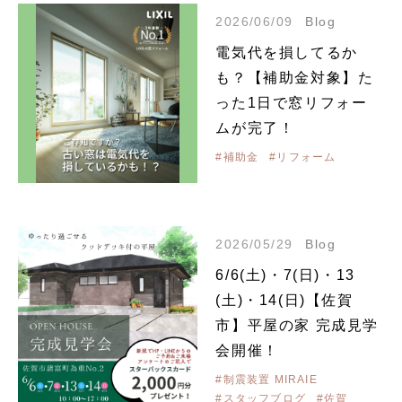
2026/06/09
Blog
電気代を損してるか
も？【補助金対象】た
った1日で窓リフォー
ムが完了！
#補助金
#リフォーム
2026/05/29
Blog
6/6(土)・7(日)・13
(土)・14(日)【佐賀
市】平屋の家 完成見学
会開催！
#制震装置 MIRAIE
#スタッフブログ
#佐賀