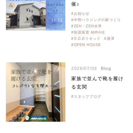
催♪
#お知らせ
#中野ハウジングの家づくり
#ZEH・ZEH水準
#制震装置 MIRAIE
#S.O.Dリキッド
#唐津
#OPEN HOUSE
2026/07/03
Blog
家族で並んで靴を履け
る玄関
#スタッフブログ