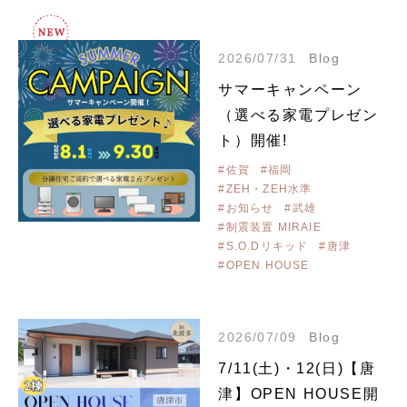
2026/07/31
Blog
サマーキャンペーン
（選べる家電プレゼン
ト）開催!
#佐賀
#福岡
#ZEH・ZEH水準
#お知らせ
#武雄
#制震装置 MIRAIE
#S.O.Dリキッド
#唐津
#OPEN HOUSE
2026/07/09
Blog
7/11(土)・12(日)【唐
津】OPEN HOUSE開