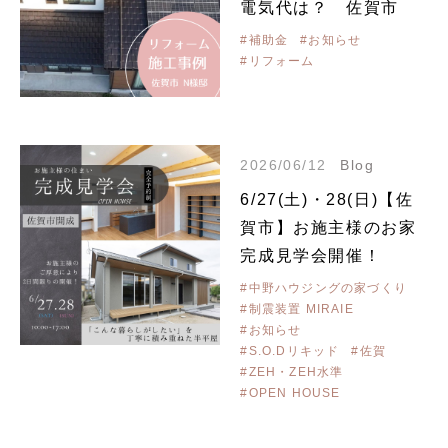
電気代は？ 佐賀市
#補助金
#お知らせ
#リフォーム
2026/06/12
Blog
6/27(土)・28(日)【佐
賀市】お施主様のお家
完成見学会開催！
#中野ハウジングの家づくり
#制震装置 MIRAIE
#お知らせ
#S.O.Dリキッド
#佐賀
#ZEH・ZEH水準
#OPEN HOUSE