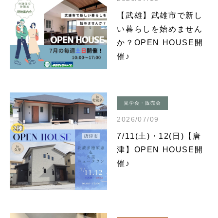
【武雄】武雄市で新し
い暮らしを始めません
か？OPEN HOUSE開
催♪
見学会・販売会
2026/07/09
7/11(土)・12(日)【唐
津】OPEN HOUSE開
催♪