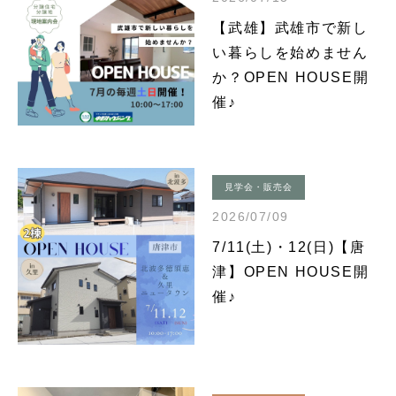
【武雄】武雄市で新し
い暮らしを始めません
か？OPEN HOUSE開
催♪
見学会・販売会
2026/07/09
7/11(土)・12(日)【唐
津】OPEN HOUSE開
催♪