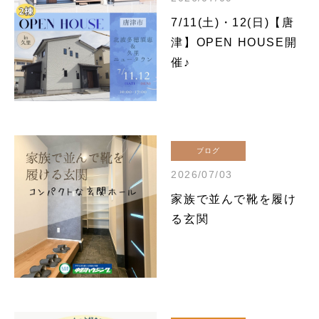
7/11(土)・12(日)【唐
津】OPEN HOUSE開
催♪
ブログ
2026/07/03
家族で並んで靴を履け
る玄関