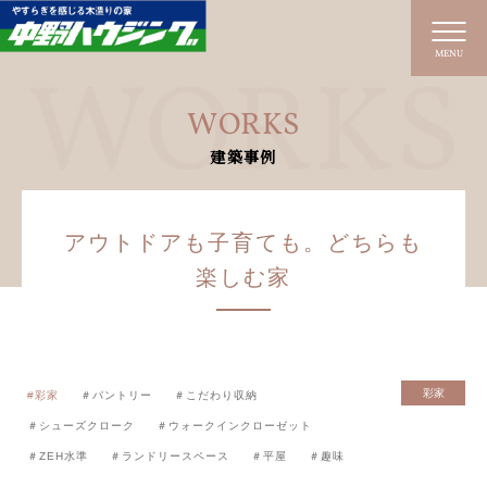
MENU
WORKS
建築事例
アウトドアも子育ても。どちらも
楽しむ家
彩家
#彩家
＃パントリー
＃こだわり収納
＃シューズクローク
＃ウォークインクローゼット
＃ZEH水準
＃ランドリースペース
＃平屋
＃趣味