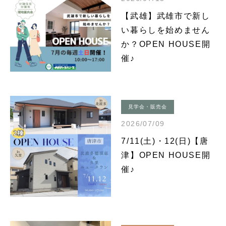
【武雄】武雄市で新し
い暮らしを始めません
か？OPEN HOUSE開
催♪
見学会・販売会
2026/07/09
7/11(土)・12(日)【唐
津】OPEN HOUSE開
催♪