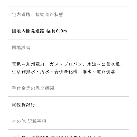
宅内道路、接続道路状態
団地内開発道路 幅員6.0m
団地設備
電気～九州電力、ガス～プロパン、水道～公営水道、
生活雑排水・汚水～合併浄化槽、雨水～道路側溝
手付金等の保全機関
㈱佐賀銀行
その他 記載事項