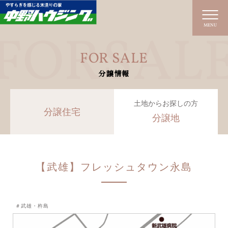
MENU
FOR SALE
分譲情報
土地からお探しの方
分譲住宅
分譲地
【武雄】フレッシュタウン永島
＃武雄・杵島