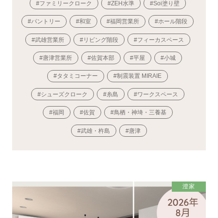
#ファミリークローク
#ZEH水準
#Soi塗り壁
#パントリー
#和室
#福岡営業所
#ホール階段
#武雄営業所
#リビング階段
#フィーカスペース
#唐津営業所
#佐賀本部
#平屋
#小城
#タタミコーナー
#制震装置 MIRAIE
#シューズクローク
#糸島
#ワークスペース
#福岡
#佐賀
#鳥栖・神埼・三養基
#武雄・杵島
#唐津
澄家