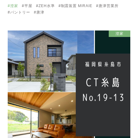
#澄家
#平屋
#ZEH水準
#制震装置 MIRAIE
#唐津営業所
#パントリー
#唐津
澄家