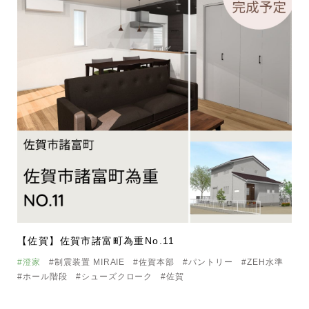
【佐賀】佐賀市諸富町為重No.11
#澄家
#制震装置 MIRAIE
#佐賀本部
#パントリー
#ZEH水準
#ホール階段
#シューズクローク
#佐賀