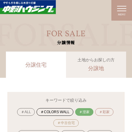
MENU
FOR SALE
分譲情報
土地からお探しの方
分譲住宅
分譲地
キーワードで絞り込み
＃ALL
＃COLORS WALL
＃澄家
＃彩家
＃中古住宅