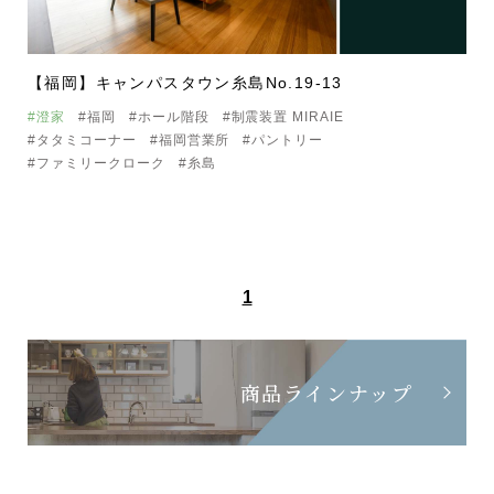
【福岡】キャンパスタウン糸島No.19-13
#澄家
#福岡
#ホール階段
#制震装置 MIRAIE
#タタミコーナー
#福岡営業所
#パントリー
#ファミリークローク
#糸島
1
商品ラインナップ