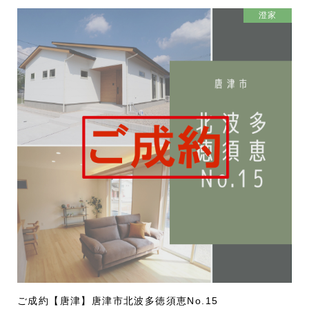
澄家
ご成約【唐津】唐津市北波多徳須恵No.15