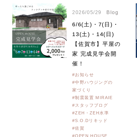
2026/05/29
Blog
6/6(土)・7(日)・
13(土)・14(日)
【佐賀市】平屋の
家 完成見学会開
催！
#お知らせ
#中野ハウジングの
家づくり
#制震装置 MIRAIE
#スタッフブログ
#ZEH・ZEH水準
#S.O.Dリキッド
#佐賀
#OPEN HOUSE