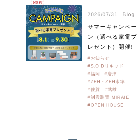
2026/07/31
Blog
サマーキャンペー
ン（選べる家電プ
レゼント）開催!
#お知らせ
#S.O.Dリキッド
#福岡
#唐津
#ZEH・ZEH水準
#佐賀
#武雄
#制震装置 MIRAIE
#OPEN HOUSE