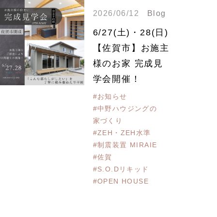
2026/06/12
Blog
6/27(土)・28(日)
【佐賀市】お施主
様のお家 完成見
学会開催！
#お知らせ
#中野ハウジングの
家づくり
#ZEH・ZEH水準
#制震装置 MIRAIE
#佐賀
#S.O.Dリキッド
#OPEN HOUSE