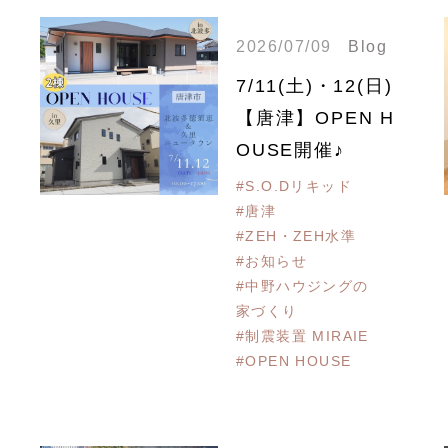
2026/07/09
Blog
7/11(土)・12(日)
【唐津】OPEN H
OUSE開催♪
#S.O.Dリキッド
#唐津
#ZEH・ZEH水準
#お知らせ
#中野ハウジングの
家づくり
#制震装置 MIRAIE
#OPEN HOUSE